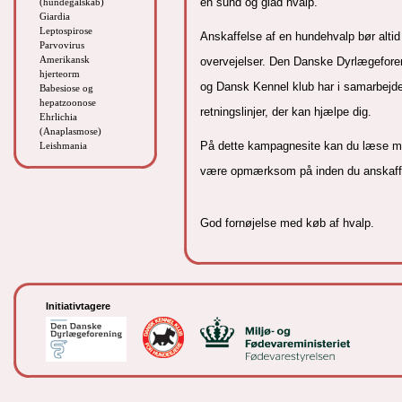
en sund og glad hvalp.
(hundegalskab)
Giardia
Leptospirose
Anskaffelse af en hundehvalp bør alti
Parvovirus
Amerikansk
overvejelser.
Den Danske Dyrlægeforen
hjerteorm
og Dansk Kennel klub har i samarbejde
Babesiose og
hepatzoonose
retningslinjer, der kan hjælpe dig.
Ehrlichia
(Anaplasmose)
På dette kampagnesite kan du læse me
Leishmania
være opmærksom på inden du anskaffe
God fornøjelse med køb af hvalp.
Initiativtagere