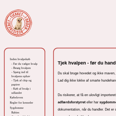
Inden hvalpekøb
Tjek hvalpen - før du hand
- Før du vælger hvalp
- Besøg hvalpen
- Spørg ind til
Du skal bruge hovedet og ikke maven,
hvalpens ophav
Lad dig ikke lokke af smarte hundehand
- Tjek af chip og
papirer
- Køb af hvalp i
udlandet
Du risikerer,​ at få en ulovligt importer
Købeloven
adfærdsforstyrret
eller har
sygdomm
Regler for kenneler
Sygdomme
dokumentation, når du handler. Det er d
Rabies