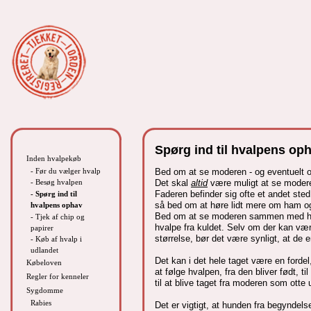
Spørg ind til hvalpens op
Inden hvalpekøb
- Før du vælger hvalp
Bed om at se moderen - og eventuelt 
- Besøg hvalpen
Det skal
altid
være muligt at se moder
Faderen befinder sig ofte et andet ste
- Spørg ind til
så bed om at høre lidt mere om ham og
hvalpens ophav
Bed om at se moderen sammen med hv
- Tjek af chip og
hvalpe fra kuldet. Selv om der kan væ
papirer
størrelse, bør det være synligt, at de 
- Køb af hvalp i
udlandet
Det kan i det hele taget være en fordel
Købeloven
at følge hvalpen, fra den bliver født, til
Regler for kenneler
til at blive taget fra moderen som otte
Sygdomme
Rabies
Det er vigtigt, at hunden fra begyndels